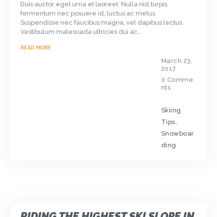
Duis auctor eget urna et laoreet. Nulla nisl turpis,
fermentum nec posuere id, luctus ac metus.
Suspendisse nec faucibus magna, vel dapibus lectus.
Vestibulum malesuada ultricies dui ac…
READ MORE
March 23,
2017
0
Comme
nts
Skiing
Tips
,
Snowboar
ding
RIDING THE HIGHEST SKI SLOPE IN