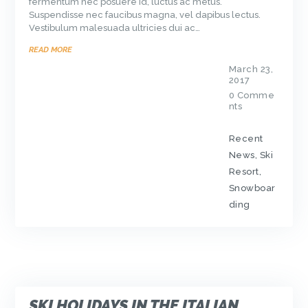
fermentum nec posuere id, luctus ac metus.
Suspendisse nec faucibus magna, vel dapibus lectus.
Vestibulum malesuada ultricies dui ac…
READ MORE
March 23,
2017
0
Comme
nts
Recent
News
,
Ski
Resort
,
Snowboar
ding
SKI HOLIDAYS IN THE ITALIAN