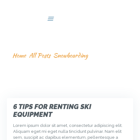
HOME
DEALS & PACKAGES
COURSES
ABOUT US
SNOWBOARDING
CONTACTS US
Home
All Posts
Snowboarding
6 TIPS FOR RENTING SKI
EQUIPMENT
Lorem ipsum dolor sit amet, consectetur adipiscing elit.
Aliquam eget mi eget nulla tincidunt pulvinar. Nam elit
sem, suscipit ac dapibus elementum, pellentesque a