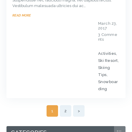
Suspendisse nec faucibus magna, vel dapibus lectus.
Vestibulum malesuada ultricies dui ac…
READ MORE
March 23,
2017
3
Comme
nts
Activities
,
Ski Resort
,
Skiing
Tips
,
Snowboar
ding
POSTS
PAGE
1
PAGE
2
>
NAVIGATION